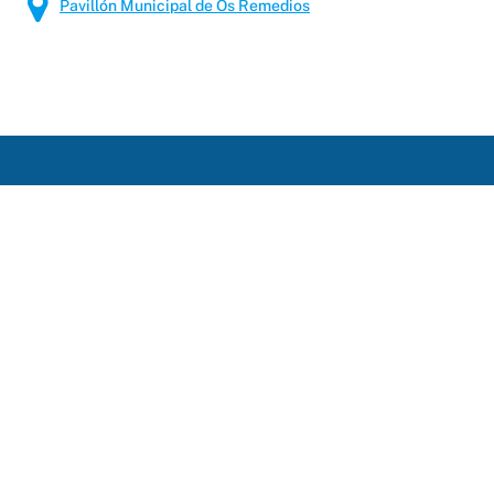
Pavillón Municipal de Os Remedios
Rúa Progreso, 32
32003 Ourense
+34 988 317 500
deportes.ourense@depourense.gal
Atención ó/á deportista