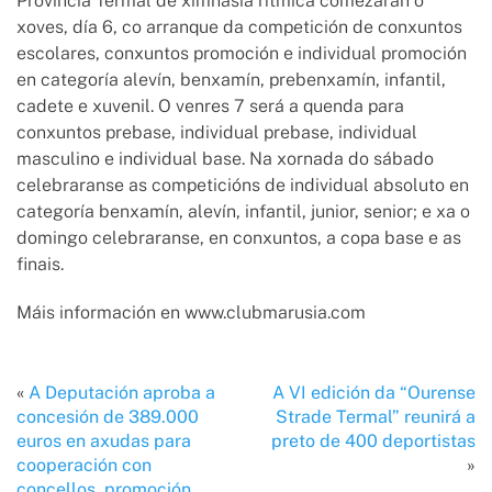
Provincia Termal de ximnasia rítmica comezarán o
xoves, día 6, co arranque da competición de conxuntos
escolares, conxuntos promoción e individual promoción
en categoría alevín, benxamín, prebenxamín, infantil,
cadete e xuvenil. O venres 7 será a quenda para
conxuntos prebase, individual prebase, individual
masculino e individual base. Na xornada do sábado
celebraranse as competicións de individual absoluto en
categoría benxamín, alevín, infantil, junior, senior; e xa o
domingo celebraranse, en conxuntos, a copa base e as
finais.
Máis información en www.clubmarusia.com
«
A Deputación aproba a
A VI edición da “Ourense
concesión de 389.000
Strade Termal” reunirá a
euros en axudas para
preto de 400 deportistas
cooperación con
»
concellos, promoción