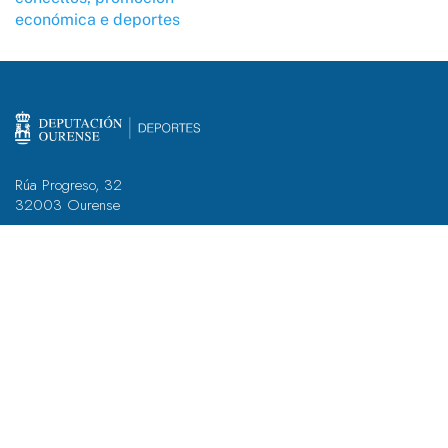
económica e deportes
Rúa Progreso, 32
32003 Ourense
+34 988 317 500
deportes.ourense@depourense.gal
Atención ó/á deportista