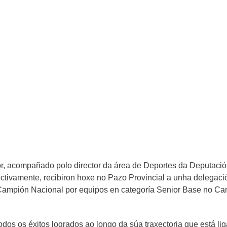
or, acompañado polo director da área de Deportes da Deput
arez, respectivamente, recibiron hoxe no Pazo Provincial a 
oclamou Campión Nacional por equipos en categoría Senior
or “todos os éxitos logrados ao longo da súa traxectoria que 