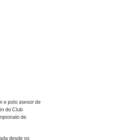
ación e polo
unha delegación
 Base no
está ligada desde